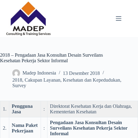
Skip
to
content
2018 – Pengadaan Jasa Konsultan Desain Surveilans
Kesehatan Pekerja Sektor Informal
Madep Indonesia
13 Desember 2018
2018
,
Cakupan Layanan
,
Kesehatan dan Kepedudukan
,
Survey
Pengguna
Direktorat Kesehatan Kerja dan Olahraga,
1.
:
Jasa
Kementerian Kesehatan
Pengadaan Jasa Konsultan Desain
Nama Paket
2.
:
Surveilans Kesehatan Pekerja Sektor
Pekerjaan
Informal