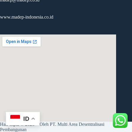
www.madep-indonesia.co.id
ID
mapembeds.com
Hak Cipta © 2026 - Oleh PT. Multi Area Desentralisasi
Pembangunan