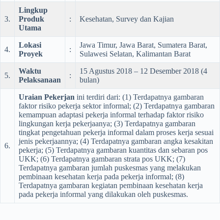
Lingkup
3.
Produk
:
Kesehatan, Survey dan Kajian
Utama
Lokasi
Jawa Timur, Jawa Barat, Sumatera Barat,
4.
:
Proyek
Sulawesi Selatan, Kalimantan Barat
Waktu
15 Agustus 2018 – 12 Desember 2018 (4
5.
:
Pelaksanaan
bulan)
Uraian Pekerjan
ini terdiri dari: (1) Terdapatnya gambaran
faktor risiko pekerja sektor informal; (2) Terdapatnya gambaran
kemampuan adaptasi pekerja informal terhadap faktor risiko
lingkungan kerja pekerjaanya; (3) Terdapatnya gambaran
tingkat pengetahuan pekerja informal dalam proses kerja sesuai
jenis pekerjaannya; (4) Terdapatnya gambaran angka kesakitan
6.
pekerja; (5) Terdapatnya gambaran kuantitas dan sebaran pos
UKK; (6) Terdapatnya gambaran strata pos UKK; (7)
Terdapatnya gambaran jumlah puskesmas yang melakukan
pembinaan kesehatan kerja pada pekerja informal; (8)
Terdapatnya gambaran kegiatan pembinaan kesehatan kerja
pada pekerja informal yang dilakukan oleh puskesmas.