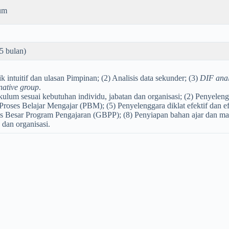
um
5 bulan)
ik intuitif dan ulasan Pimpinan; (2) Analisis data sekunder; (3)
DIF anal
ative group
.
ulum sesuai kebutuhan individu, jabatan dan organisasi; (2) Penyelengga
 Proses Belajar Mengajar (PBM); (5) Penyelenggara diklat efektif dan ef
esar Program Pengajaran (GBPP); (8) Penyiapan bahan ajar dan materi 
 dan organisasi.