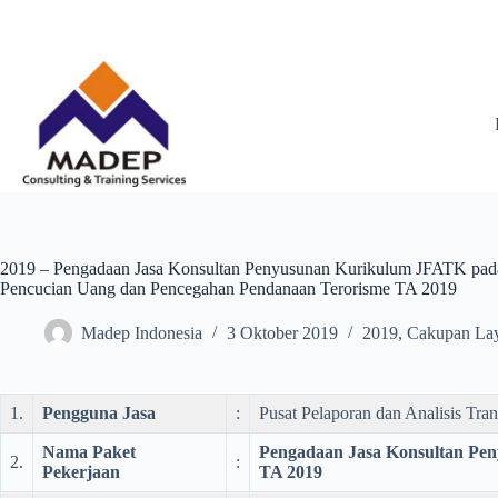
Skip
to
content
2019 – Pengadaan Jasa Konsultan Penyusunan Kurikulum JFATK pada 
Pencucian Uang dan Pencegahan Pendanaan Terorisme TA 2019
Madep Indonesia
3 Oktober 2019
2019
,
Cakupan La
1.
Pengguna Jasa
:
Pusat Pelaporan dan Analisis Tra
Nama Paket
Pengadaan Jasa Konsultan Pen
2.
:
Pekerjaan
TA 2019