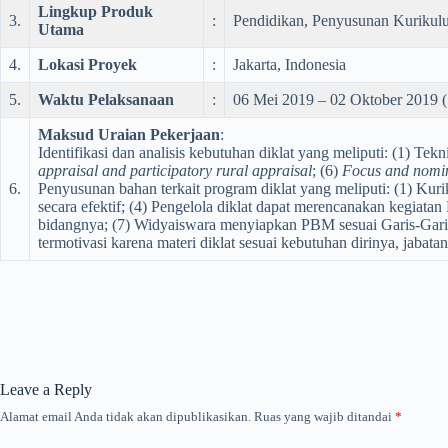
Lingkup Produk
3.
:
Pendidikan, Penyusunan Kurikul
Utama
4.
Lokasi Proyek
:
Jakarta, Indonesia
5.
Waktu Pelaksanaan
:
06 Mei 2019 – 02 Oktober 2019 (
Maksud Uraian Pekerjaan
:
Identifikasi dan analisis kebutuhan diklat yang meliputi: (1) Tekn
appraisal and participatory rural appraisal
; (6)
Focus and nomin
6.
Penyusunan bahan terkait program diklat yang meliputi: (1) Kurik
secara efektif; (4) Pengelola diklat dapat merencanakan kegiatan
bidangnya; (7) Widyaiswara menyiapkan PBM sesuai Garis-Garis B
termotivasi karena materi diklat sesuai kebutuhan dirinya, jabatan
Leave a Reply
Alamat email Anda tidak akan dipublikasikan.
Ruas yang wajib ditandai
*