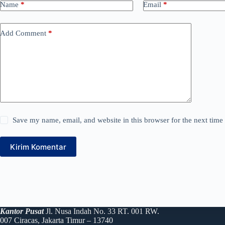
Name
*
Email
*
Add Comment
*
Save my name, email, and website in this browser for the next tim
Kirim Komentar
Kantor Pusat
Jl. Nusa Indah No. 33 RT. 001 RW.
007 Ciracas, Jakarta Timur – 13740