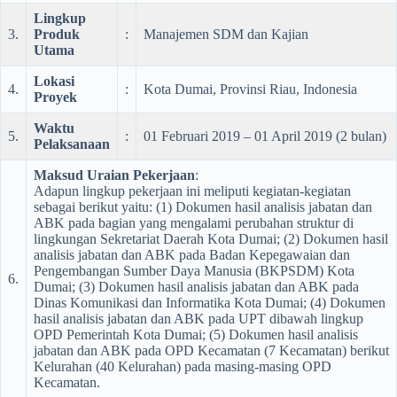
Lingkup
3.
Produk
:
Manajemen SDM dan Kajian
Utama
Lokasi
4.
:
Kota Dumai, Provinsi Riau, Indonesia
Proyek
Waktu
5.
:
01 Februari 2019 – 01 April 2019 (2 bulan)
Pelaksanaan
Maksud Uraian Pekerjaan
:
Adapun lingkup pekerjaan ini meliputi kegiatan-kegiatan
sebagai berikut yaitu: (1) Dokumen hasil analisis jabatan dan
ABK pada bagian yang mengalami perubahan struktur di
lingkungan Sekretariat Daerah Kota Dumai; (2) Dokumen hasil
analisis jabatan dan ABK pada Badan Kepegawaian dan
Pengembangan Sumber Daya Manusia (BKPSDM) Kota
6.
Dumai; (3) Dokumen hasil analisis jabatan dan ABK pada
Dinas Komunikasi dan Informatika Kota Dumai; (4) Dokumen
hasil analisis jabatan dan ABK pada UPT dibawah lingkup
OPD Pemerintah Kota Dumai; (5) Dokumen hasil analisis
jabatan dan ABK pada OPD Kecamatan (7 Kecamatan) berikut
Kelurahan (40 Kelurahan) pada masing-masing OPD
Kecamatan.