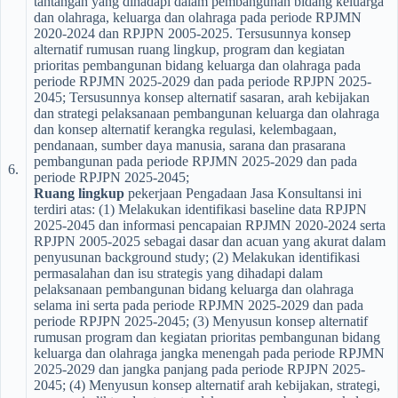
tantangan yang dihadapi dalam pembangunan bidang keluarga
dan olahraga, keluarga dan olahraga pada periode RPJMN
2020-2024 dan RPJPN 2005-2025. Tersusunnya konsep
alternatif rumusan ruang lingkup, program dan kegiatan
prioritas pembangunan bidang keluarga dan olahraga pada
periode RPJMN 2025-2029 dan pada periode RPJPN 2025-
2045; Tersusunnya konsep alternatif sasaran, arah kebijakan
dan strategi pelaksanaan pembangunan keluarga dan olahraga
dan konsep alternatif kerangka regulasi, kelembagaan,
pendanaan, sumber daya manusia, sarana dan prasarana
pembangunan pada periode RPJMN 2025-2029 dan pada
6.
periode RPJPN 2025-2045;
Ruang lingkup
pekerjaan Pengadaan Jasa Konsultansi ini
terdiri atas: (1) Melakukan identifikasi baseline data RPJPN
2025-2045 dan informasi pencapaian RPJMN 2020-2024 serta
RPJPN 2005-2025 sebagai dasar dan acuan yang akurat dalam
penyusunan background study; (2) Melakukan identifikasi
permasalahan dan isu strategis yang dihadapi dalam
pelaksanaan pembangunan bidang keluarga dan olahraga
selama ini serta pada periode RPJMN 2025-2029 dan pada
periode RPJPN 2025-2045; (3) Menyusun konsep alternatif
rumusan program dan kegiatan prioritas pembangunan bidang
keluarga dan olahraga jangka menengah pada periode RPJMN
2025-2029 dan jangka panjang pada periode RPJPN 2025-
2045; (4) Menyusun konsep alternatif arah kebijakan, strategi,