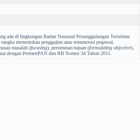
al yang ada di lingkungan Badan Nasional Penanggulangan Terorisme
rangka menentukan penggajian atau remunerasi pegawai.
umusan masalah (
focusing
), perumusan tujuan (
formulating objective
),
sesuai dengan PermenPAN dan RB Nomor 34 Tahun 2011.