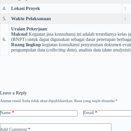
4.
Lokasi Proyek
:
5.
Waktu Pelaksanaan
:
Uraian Pekerjaan
:
Maksud
Kegiatan jasa konsultansi ini adalah tersedianya kela
6.
(BNPT) untuk dapat digunakan sebagai dasar penerapan berbag
Ruang lingkup
kegiatan konsultansi penyusunan dokumen evaluas
pengumpulan data (
collecting data
), analisis data (
data analysist
)
Leave a Reply
Alamat email Anda tidak akan dipublikasikan.
Ruas yang wajib ditandai
*
Name
*
Email
*
Add Comment
*