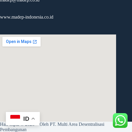
www.madep-indonesia.co.id
ID
mapembeds.com
Hak Cipta © 2026 - Oleh PT. Multi Area Desentralisasi
Pembangunan