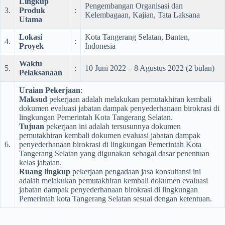
Lingkup
Pengembangan Organisasi dan
3.
Produk
:
Kelembagaan, Kajian, Tata Laksana
Utama
Lokasi
Kota Tangerang Selatan, Banten,
4.
:
Proyek
Indonesia
Waktu
5.
:
10 Juni 2022 – 8 Agustus 2022 (2 bulan)
Pelaksanaan
Uraian Pekerjaan
:
Maksud
pekerjaan adalah melakukan pemutakhiran kembali
dokumen evaluasi jabatan dampak penyederhanaan birokrasi di
lingkungan Pemerintah Kota Tangerang Selatan.
Tujuan
pekerjaan ini adalah tersusunnya dokumen
pemutakhiran kembali dokumen evaluasi jabatan dampak
6.
penyederhanaan birokrasi di lingkungan Pemerintah Kota
Tangerang Selatan yang digunakan sebagai dasar penentuan
kelas jabatan.
Ruang lingkup
pekerjaan pengadaan jasa konsultansi ini
adalah melakukan pemutakhiran kembali dokumen evaluasi
jabatan dampak penyederhanaan birokrasi di lingkungan
Pemerintah kota Tangerang Selatan sesuai dengan ketentuan.