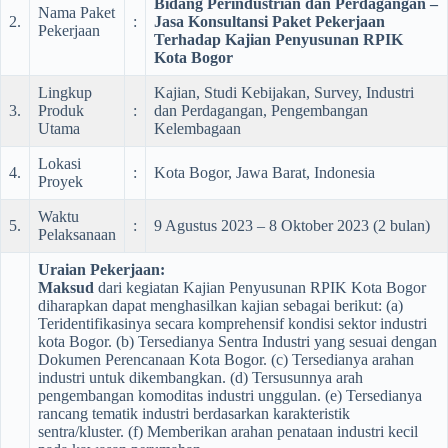
Bidang Perindustrian dan Perdagangan –
Nama Paket
2.
:
Jasa Konsultansi Paket Pekerjaan
Pekerjaan
Terhadap Kajian Penyusunan RPIK
Kota Bogor
Lingkup
Kajian, Studi Kebijakan, Survey, Industri
3.
Produk
:
dan Perdagangan, Pengembangan
Utama
Kelembagaan
Lokasi
4.
:
Kota Bogor, Jawa Barat, Indonesia
Proyek
Waktu
5.
:
9 Agustus 2023 – 8 Oktober 2023 (2 bulan)
Pelaksanaan
Uraian Pekerjaan:
Maksud
dari kegiatan Kajian Penyusunan RPIK Kota Bogor
diharapkan dapat menghasilkan kajian sebagai berikut: (a)
Teridentifikasinya secara komprehensif kondisi sektor industri
kota Bogor. (b) Tersedianya Sentra Industri yang sesuai dengan
Dokumen Perencanaan Kota Bogor. (c) Tersedianya arahan
industri untuk dikembangkan. (d) Tersusunnya arah
pengembangan komoditas industri unggulan. (e) Tersedianya
rancang tematik industri berdasarkan karakteristik
sentra/kluster. (f) Memberikan arahan penataan industri kecil