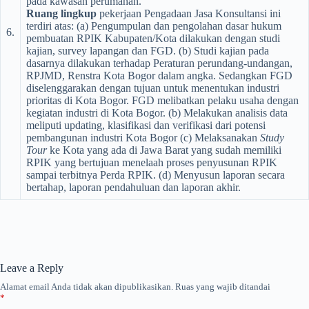
pada kawasan perumahan.
Ruang lingkup
pekerjaan Pengadaan Jasa Konsultansi ini
terdiri atas: (a) Pengumpulan dan pengolahan dasar hukum
6.
pembuatan RPIK Kabupaten/Kota dilakukan dengan studi
kajian, survey lapangan dan FGD. (b) Studi kajian pada
dasarnya dilakukan terhadap Peraturan perundang-undangan,
RPJMD, Renstra Kota Bogor dalam angka. Sedangkan FGD
diselenggarakan dengan tujuan untuk menentukan industri
prioritas di Kota Bogor. FGD melibatkan pelaku usaha dengan
kegiatan industri di Kota Bogor. (b) Melakukan analisis data
meliputi updating, klasifikasi dan verifikasi dari potensi
pembangunan industri Kota Bogor (c) Melaksanakan
Study
Tour
ke Kota yang ada di Jawa Barat yang sudah memiliki
RPIK yang bertujuan menelaah proses penyusunan RPIK
sampai terbitnya Perda RPIK. (d) Menyusun laporan secara
bertahap, laporan pendahuluan dan laporan akhir.
Leave a Reply
Alamat email Anda tidak akan dipublikasikan.
Ruas yang wajib ditandai
*